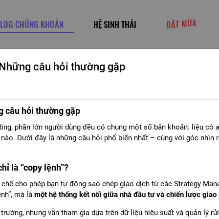
LOG CHỨNG KHOÁN
HỆ SINH THÁI
Đ
Ặ
T
M
U
A
Những câu hỏi thường gặp
Câu Lạc Bộ Giao Dịch XM: Gia tăng giá trị trên hành trì
Trong nhiều năm, các broker cạnh tranh bằng spread thấp, tốc độ khớp 
 câu hỏi thường gặp
trải nghiệm khách hàng và giá trị dài hạn đã trở thành yếu tố tạo nên 
04-08-2026
ading, phần lớn người dùng đều có chung một số băn khoăn: liệu có 
nào. Dưới đây là những câu hỏi phổ biến nhất – cùng với góc nhìn r
Vì Sao Sao Chép Giao Dịch Có Thể Là Điểm Mạnh Trong
Trong nhiều năm, mô hình phát triển khách hàng trong lĩnh vực tài 
chỉ là “copy lệnh”?
tài khoản, học phân tích thị trường, tự xây dựng chiến lược và trực t
 chế cho phép bạn tự động sao chép giao dịch từ các Strategy Manag
mặc định đối với bất kỳ ai muốn tham gia thị trường.
ệnh”, mà là
một hệ thống kết nối giữa nhà đầu tư và chiến lược giao 
09-07-2026
 trường, nhưng vẫn tham gia dựa trên dữ liệu hiệu suất và quản lý rủ
Câu Lạc Bộ Giao Dịch XM: Khi hành trình giao dịch trở