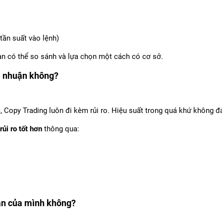
Đừng làm IB một mình – Xây dựng hệ thống đa tầng 
Hãy tưởng tượng một cỗ xe được kéo bởi một con ngựa. Dù con ngựa 
 tần suất vào lệnh)
độ và sức bền. Nhưng khi cỗ xe được kéo bởi nhiều con ngựa, mỗi con
Cỗ xe có thể di chuyển nhanh hơn, bền bỉ hơn và đi xa hơn. Trong việ
n có thể so sánh và lựa chọn một cách có cơ sở.
chỉ phụ thuộc vào nỗ lực của một cá nhân IB, mà nằm ở cách hệ thống
thống có cấu trúc rõ ràng sẽ luôn có khả năng phát triển nhanh và bề
i nhuận không?
03-04-2026
 Copy Trading luôn đi kèm rủi ro. Hiệu suất trong quá khứ không đ
1
2
3
4
5
6
rủi ro tốt hơn
thông qua:
oản của mình không?