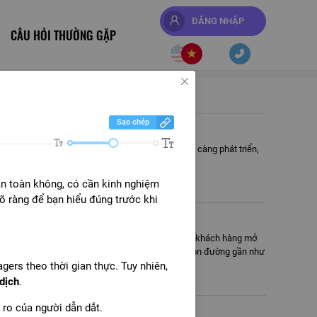
ĐĂNG NHẬP
CÂU HỎI THƯỜNG GẶP
Sao chép
nh giao dịch
lệnh hay đòn bẩy. Tuy nhiên, khi thị trường ngày càng phát triển,
sự khác biệt.
an toàn không, có cần kinh nghiệm
õ ràng để bạn hiểu đúng trước khi
 Sự Nghiệp IB/Affiliate Của Bạn?
chính gần như xoay quanh một kịch bản quen thuộc: khách hàng mở
iếp thực hiện các giao dịch của mình. Đây từng là con đường gần như
ers theo thời gian thực. Tuy nhiên,
dịch
.
i ro của người dẫn dắt.
 thành giá trị đáng được ghi nhận