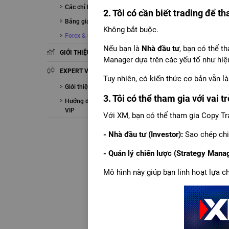
Các chỉ báo Kỹ thuật
2. Tôi có cần biết trading để 
Bảng giá
Không bắt buộc.
Forex & Crypto
Nếu bạn là
Nhà đầu tư
, bạn có thể t
GIỚI THIỆU FIALDA
Manager dựa trên các yếu tố như hiệu
EXPERT VIP
Tuy nhiên, có kiến thức cơ bản vẫn là
Giới thiệu EXPERT VIP
3. Tôi có thể tham gia với vai t
Hướng dẫn sử dụng EXPERT
VIP
Với XM, bạn có thể tham gia Copy Tr
- Nhà đầu tư (Investor):
Sao chép chiế
- Quản lý chiến lược (Strategy Manag
Mô hình này giúp bạn linh hoạt lựa c