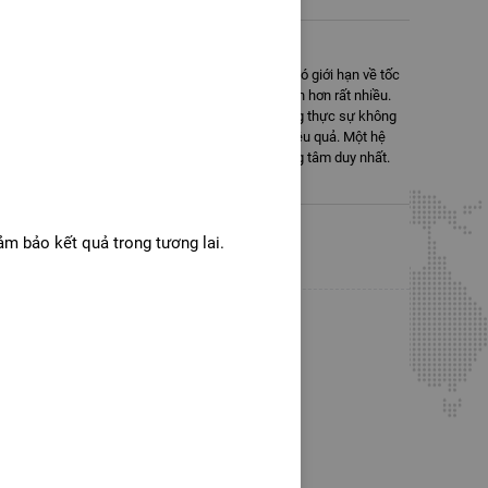
bền vững cùng XM
đó mạnh mẽ đến đâu, hành trình của nó vẫn sẽ có giới hạn về tốc
 đóng góp một phần sức kéo, lực tổng hợp sẽ lớn hơn rất nhiều.
c xây dựng mạng lưới đối tác cũng vậy. Tăng trưởng thực sự không
 được thiết kế để có thể mở rộng và vận hành hiệu quả. Một hệ
n vững hơn so với mô hình phụ thuộc vào một trung tâm duy nhất.
ảm bảo kết quả trong tương lai.