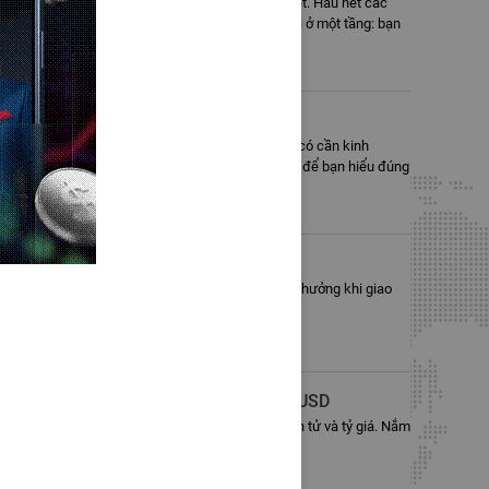
g trình cộng tác viên không còn là lợi thế đặc biệt. Hầu hết các
hồng. Tuy nhiên, phần lớn mô hình đó chỉ dừng lại ở một tầng: bạn
ó chung một số băn khoăn: liệu có an toàn không, có cần kinh
âu hỏi phổ biến nhất – cùng với góc nhìn rõ ràng để bạn hiểu đúng
rader rực rỡ trong 2026
 đã xác thực trên toàn cầu sẽ đón cơn mưa tiền thưởng khi giao
FM | TỔNG GIẢI THƯỞNG HƠN 10,000 USD
đặc biệt là sự trỗi dậy mạnh mẽ của CFD tiền điện tử và tỷ giá. Nắm
Giao Dịch: Vua Crypto".