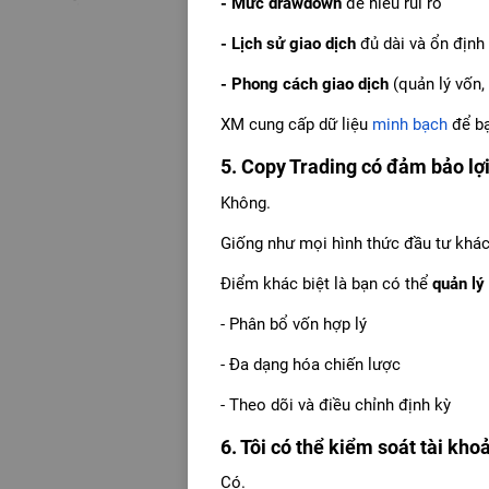
- Mức drawdown
để hiểu rủi ro
- Lịch sử giao dịch
đủ dài và ổn định
- Phong cách giao dịch
(quản lý vốn,
XM cung cấp dữ liệu
minh bạch
để bạ
5. Copy Trading có đảm bảo lợ
Không.
Giống như mọi hình thức đầu tư khác,
Điểm khác biệt là bạn có thể
quản lý 
- Phân bổ vốn hợp lý
- Đa dạng hóa chiến lược
- Theo dõi và điều chỉnh định kỳ
6. Tôi có thể kiểm soát tài kh
Có.