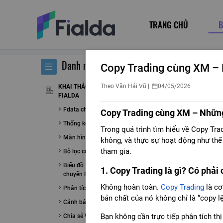
TRANG CHỦ
B
Danh mục
Copy Trading cùng XM – 
Theo
Văn Hải Vũ
|
04/05/2026
KHAI THÁC CÁC TÍNH NĂNG CỦA
FIALDA
Fdata cho Amibroker
Copy Trading cùng XM – Những
Thống kê thị trường
Trong quá trình tìm hiểu về Copy Tr
Màn hình phân tích kỹ thuật
không, và thực sự hoạt động như thế 
tham gia.
Bộ lọc cổ phiếu
Biểu đồ tương quan luân
1. Copy Trading là gì? Có phải 
chuyển RRG
Không hoàn toàn.
Copy Trading
là cơ
Phân tích cổ phiếu A - Z
bản chất của nó không chỉ là “copy l
Cảnh báo realtime
Bạn không cần trực tiếp phân tích thị
Chia sẻ Watchlist & Porfolio