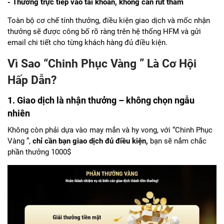
- Thưởng trực tiếp vào tài khoản, không cần rút thăm
Tư duy mở rộng hệ thống:
Toàn bộ cơ chế tính thưởng, điều kiện giao dịch và mốc nhận
Khác biệt giữa IB nhỏ và IB xây
thưởng sẽ được công bố rõ ràng trên hệ thống HFM và gửi
dựng đội nhóm dài hạn
email chi tiết cho từng khách hàng đủ điều kiện.
Trong hoạt động IB, hoa hồng luôn là một trong
Vì Sao “Chinh Phục Vàng ” Là Cơ Hội
những yếu tố được quan tâm nhiều nhất.
Không ít người cho rằng giữ hoa hồng càng
Hấp Dẫn?
cao thì lợi nhuận càng tốt. Tuy nhiên, theo
nhiều IB đang hoạt động lâu năm trên thị
1. Giao dịch là nhận thưởng – không chọn ngẫu
trường, sự khác biệt lớn nhất giữa một IB phát
triển nhỏ lẻ và một IB có khả năng mở rộng
nhiên
mạnh lại không nằm ở việc giữ được bao nhiêu
hoa hồng trên từng giao dịch.
Không còn phải dựa vào may mắn và hy vong, với “Chinh Phục
Vàng ”,
chỉ cần bạn giao dịch đủ điều kiện,
bạn sẽ nắm chắc
24-06-2026
phần thưởng 1000$
XM Đồng Hành Cùng Học Sinh
Vùng Cao Việt Nam Nhân Dịp
Quốc Tế Thiếu Nhi
Ở nhiều khu vực vùng cao Việt Nam, việc đến
trường mỗi ngày vẫn là một hành trình không
hề dễ dàng đối với nhiều em nhỏ. Có em phải