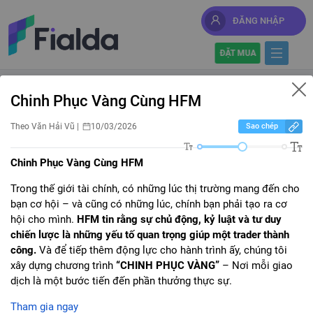
ĐĂNG NHẬP
ĐẶT MUA
Chinh Phục Vàng Cùng HFM
Theo
Văn Hải Vũ
|
10/03/2026
Sao chép
Câu Lạc Bộ Giao Dịch XM: Gia
Chinh Phục Vàng Cùng HFM
tăng giá trị trên hành trình giao
Trong thế giới tài chính, có những lúc thị trường mang đến cho
dịch
bạn cơ hội – và cũng có những lúc, chính bạn phải tạo ra cơ
Trong nhiều năm, các broker cạnh tranh bằng
hội cho mình.
HFM tin rằng sự chủ động, kỷ luật và tư duy
spread thấp, tốc độ khớp lệnh hay đòn bẩy. Tuy
nhiên, khi thị trường ngày càng phát triển, trải
chiến lược là những yếu tố quan trọng giúp một trader thành
nghiệm khách hàng và giá trị dài hạn đã trở
công.
Và để tiếp thêm động lực cho hành trình ấy, chúng tôi
thành yếu tố tạo nên sự khác biệt.
xây dựng chương trình
“CHINH PHỤC VÀNG”
– Nơi mỗi giao
04-08-2026
dịch là một bước tiến đến phần thưởng thực sự.
Tham gia ngay
Vì Sao Sao Chép Giao Dịch Có