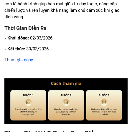
còn là hành trình giúp bạn mài giũa tư duy logic, nâng cấp
Copy Trading cùng XM –
chiến lược và rèn luyện khả năng làm chủ cảm xúc khi giao
Những câu hỏi thường gặp
dịch vàng
Trong quá trình tìm hiểu về Copy Trading, phần
lớn người dùng đều có chung một số băn
Thời Gian Diễn Ra
khoăn: liệu có an toàn không, có cần kinh
nghiệm không, và thực sự hoạt động như thế
- Khởi động:
02/03/2026
nào. Dưới đây là những câu hỏi phổ biến nhất
– cùng với góc nhìn rõ ràng để bạn hiểu đúng
- Kết thúc:
30/03/2026
trước khi tham gia.
Tham gia ngay
04-05-2026
XM khởi động ưu đãi hoàn tiền
không giới hạn, tri ân trader
rực rỡ trong 2026
Tháng 4 năm 2026 – Trong tháng này, các
trader XM sở hữu tài khoản đã xác thực trên
toàn cầu sẽ đón cơn mưa tiền thưởng khi giao
dịch.
08-04-2026