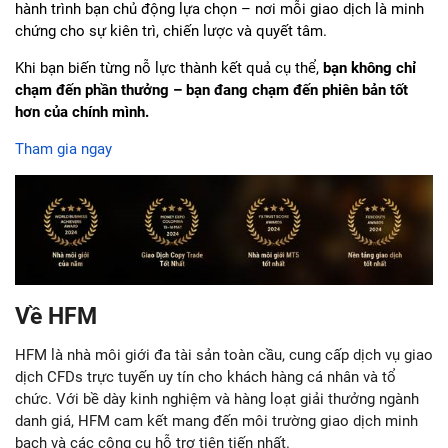
xe có thể di chuyển nhanh hơn, bền bỉ hơn và
hành trình bạn chủ động lựa chọn – nơi mỗi giao dịch là minh
đi xa hơn. Trong việc xây dựng mạng lưới đối
chứng cho sự kiên trì, chiến lược và quyết tâm.
tác cũng vậy. Tăng trưởng thực sự không chỉ
phụ thuộc vào nỗ lực của một cá nhân IB, mà
Khi bạn biến từng nỗ lực thành kết quả cụ thể,
bạn không chỉ
nằm ở cách hệ thống được thiết kế để có thể
chạm đến phần thưởng – bạn đang chạm đến phiên bản tốt
mở rộng và vận hành hiệu quả. Một hệ thống
hơn của chính mình.
có cấu trúc rõ ràng sẽ luôn có khả năng phát
triển nhanh và bền vững hơn so với mô hình
Tham gia ngay
phụ thuộc vào một trung tâm duy nhất.
03-04-2026
1
2
3
4
5
6
Về HFM
HFM là nhà môi giới đa tài sản toàn cầu, cung cấp dịch vụ giao
dịch CFDs trực tuyến uy tín cho khách hàng cá nhân và tổ
chức. Với bề dày kinh nghiệm và hàng loạt giải thưởng ngành
Công ty Cổ Phần Công Nghệ Fialda
Website:
https://fialda.com
danh giá, HFM cam kết mang đến môi trường giao dịch minh
Kỹ thuật
:
0966 55 95 95
bạch và các công cụ hỗ trợ tiên tiến nhất.