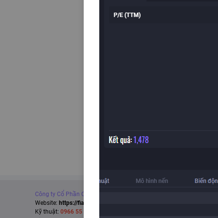
Công ty Cổ Phần Công Nghệ Fialda
Website:
https://fialda.com
Kỹ thuật
:
0966 55 95 95