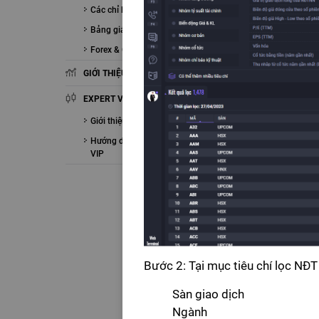
Các chỉ báo Kỹ thuật
Bảng giá
Forex & Crypto
GIỚI THIỆU FIALDA
EXPERT VIP
Giới thiệu EXPERT VIP
Hướng dẫn sử dụng EXPERT
VIP
Bước 2: Tại mục tiêu chí lọc NĐT
Sàn giao dịch
Ngành