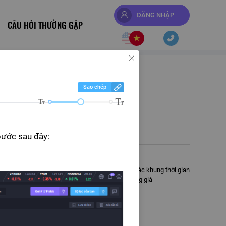
ĐĂNG NHẬP
CÂU HỎI THƯỜNG GẶP
Sao chép
 vi phân phối (distribute) của tổ chức
bước sau đây:
Fialda
c tín hiệu sớm của các cổ phiếu tiềm năng trên các khung thời gian
1M) với đa dạng các chỉ báo kỹ thuật và biến động giá