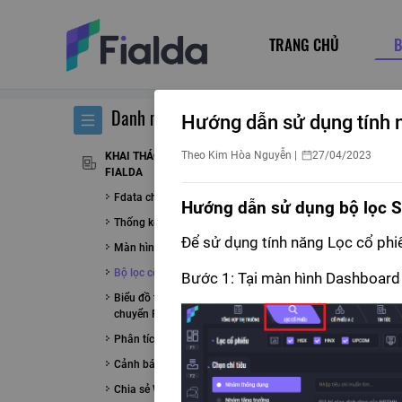
TRANG CHỦ
B
Danh mục
Hướng dẫn sử dụng tính 
Theo
Kim Hòa Nguyễn
|
27/04/2023
KHAI THÁC CÁC TÍNH NĂNG CỦA
FIALDA
Fdata cho Amibroker
Hướng dẫn sử dụng bộ lọc Si
Thống kê thị trường
Để sử dụng tính năng Lọc cổ phi
Màn hình phân tích kỹ thuật
Bộ lọc cổ phiếu
Bước 1: Tại màn hình Dashboard
Biểu đồ tương quan luân
chuyển RRG
Phân tích cổ phiếu A - Z
Cảnh báo realtime
Chia sẻ Watchlist & Porfolio