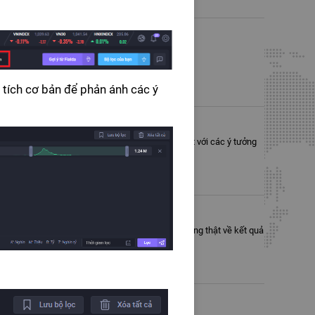
 giá tốt hơn so với thị trường chung.
n tích cơ bản để phản ánh các ý
ng theo các thông số từ cơ bản cho đến kỹ thuật với các ý tưởng
ong trung – dài hạn dựa trên nền tảng tăng trưởng thật về kết quả
ini